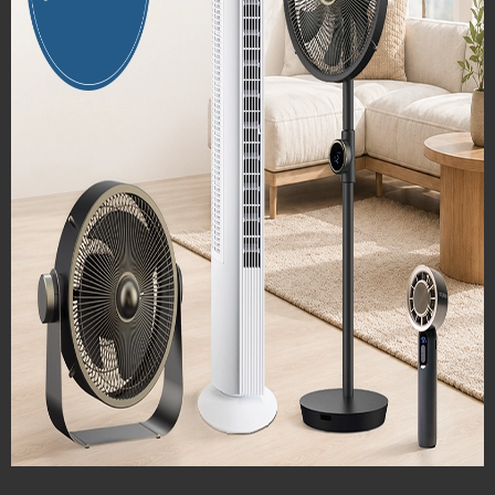
*
Email
*
Telefonski broj
*
Adresa
*
Mjesto