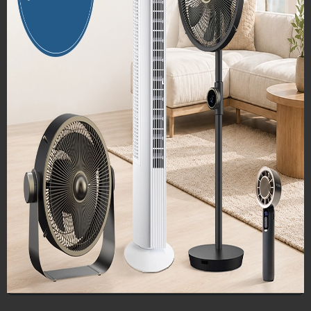
*
Prezime
*
Email
Telefon
Adresa