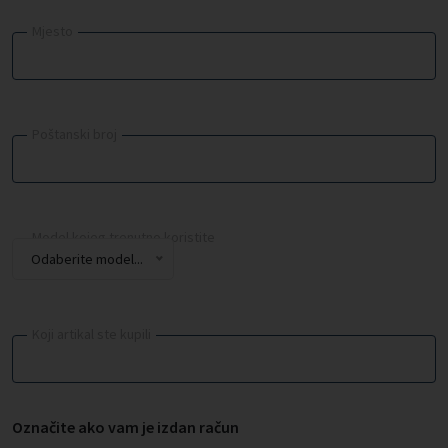
Mjesto
Poštanski broj
Model kojeg trenutno koristite
Odaberite model...
Koji artikal ste kupili
Označite ako vam je izdan račun