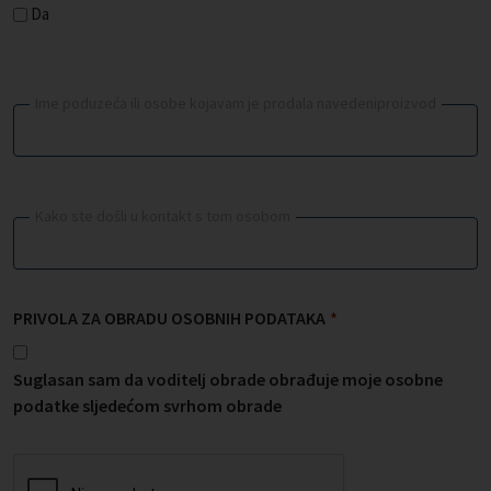
Da
Ime poduzeća ili osobe kojavam je prodala navedeniproizvod
Kako ste došli u kontakt s tom osobom
PRIVOLA ZA OBRADU OSOBNIH PODATAKA
*
Suglasan sam da voditelj obrade obrađuje moje osobne
podatke sljedećom svrhom obrade