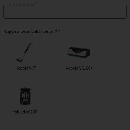
*
Poštanski broj
Koji proizvod želite vidjet?
*
Kobold VK7
Kobold VG100+
Kobold VG100+