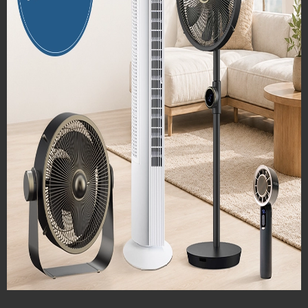
*
Email
*
Telefonski broj
*
Adresa
*
Mjesto