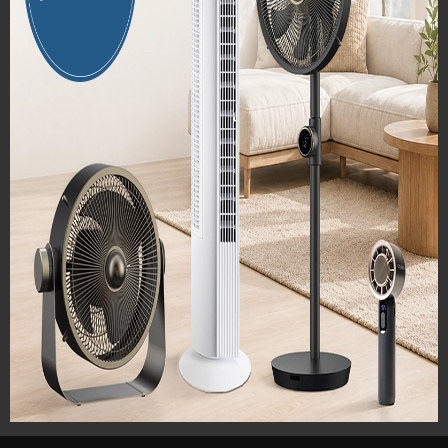
Radno vrijeme:
pon. – pet. od 8:00 do 16:00 sati
Fax: +385 51 213 284
E-adresa: parnad@parnad.com
MALOPRODAJA I SERVIS
Radno vrijeme:
Pon – Pet 08:00 do 16:00
Subotom, nedjeljom i praznicima smo zatvoreni
OIB: 46934721732
MB: 3816346
MBS: 040054729
Trgovački sud u Rijeci: Tt-95/4422-2
Temeljni kapital: 3.344.000,00 kn