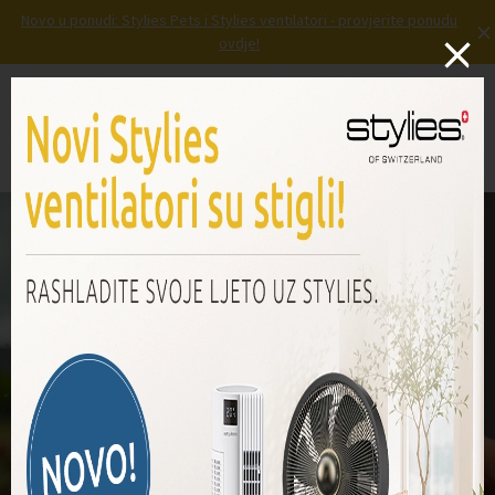
Novo u ponudi: Stylies Pets i Stylies ventilatori - provjerite ponudu
×
E-
ovdje!
mail
*
Prijava
Košarica
Izbornik