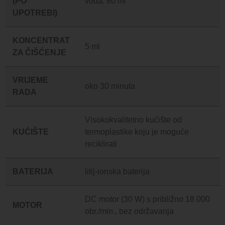
(PO
voda: 80 ml
UPOTREBI)
KONCENTRAT
5 ml
ZA ČIŠĆENJE
VRIJEME
oko 30 minuta
RADA
Visokokvalitetno kućište od
KUĆIŠTE
termoplastike koju je moguće
reciklirati
BATERIJA
litij-ionska baterija
DC motor (30 W) s približno 18 000
MOTOR
obr./min., bez održavanja