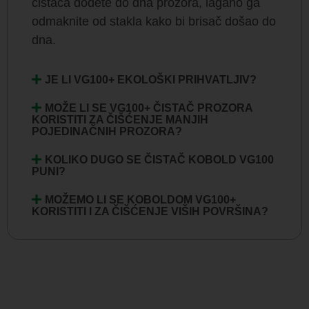
čistača dođete do dna prozora, lagano ga
odmaknite od stakla kako bi brisač došao do
dna.
JE LI VG100+ EKOLOŠKI PRIHVATLJIV?
MOŽE LI SE VG100+ ČISTAČ PROZORA
KORISTITI ZA ČIŠĆENJE MANJIH
POJEDINAČNIH PROZORA?
KOLIKO DUGO SE ČISTAČ KOBOLD VG100
PUNI?
MOŽEMO LI SE KOBOLDOM VG100+
KORISTITI I ZA ČIŠĆENJE VIŠIH POVRŠINA?