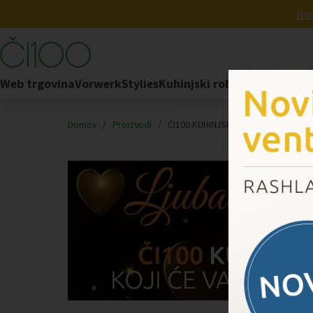
Nov
Web trgovina
Vorwerk
Stylies
Kuhinjski robot
FoodCycler
Domov
/
Proizvodi
/
ČI100 KUHINJSKI SET