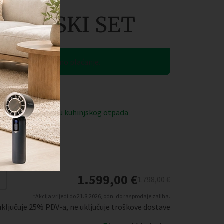
UHINJSKI SET
gotovinsko/kartično plaćanje.
omoćnik za preradu kuhinjskog otpada
 – Cookover
1.599,00
€
1.798,00
€
*Akcija vrijedi do 21.8.2026, odn. do rasprodaje zaliha.
uključuje 25% PDV-a, ne uključuje troškove dostave