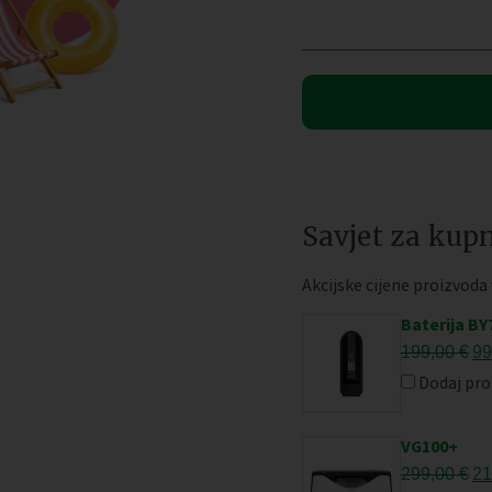
1.798,00 €.
Savjet za kupn
Akcijske cijene proizvoda
Baterija BY
Iz
199,00
€
99
ci
Dodaj pro
bi
je:
VG100+
19
Iz
299,00
€
21