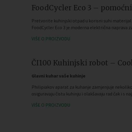
FoodCycler Eco 3 – pomoćni
Pretvorite kuhinjski otpad u korisni suhi materija
FoodCycler Eco 3 je moderna električna naprava za
VIŠE O PROIZVODU
ČI100 Kuhinjski robot – Co
Glavni kuhar vaše kuhinje
Philipiakov aparat za kuhanje zamjenjuje nekoliko
osiguravaju čistu kuhinju i olakšavaju rad čak i s 
VIŠE O PROIZVODU