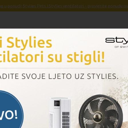
o u ponudi: Stylies Pets i Stylies ventilatori - provjerite ponudu ov
Parnad
Pridruži nam se
Dogovori prezentaciju