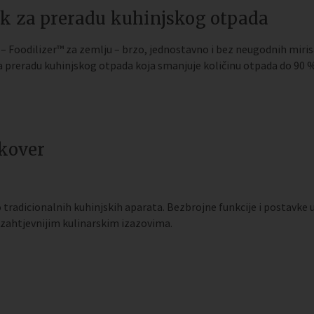
k za preradu kuhinjskog otpada
l – Foodilizer™ za zemlju – brzo, jednostavno i bez neugodnih miris
 preradu kuhinjskog otpada koja smanjuje količinu otpada do 90 % 
okover
 tradicionalnih kuhinjskih aparata. Bezbrojne funkcije i postavke 
najzahtjevnijim kulinarskim izazovima.