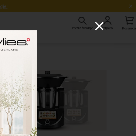
×
dje!
Pretraživanje
Prijava
Košarica