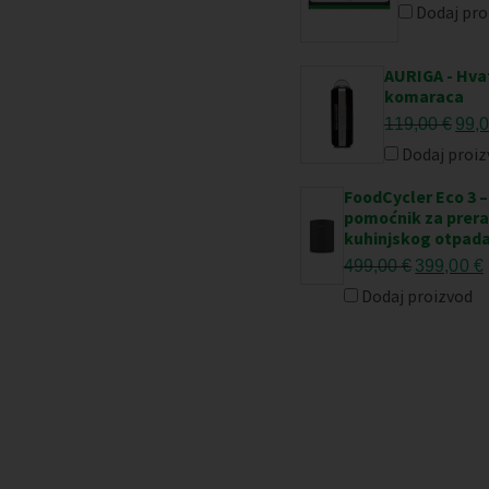
ci
Dodaj pro
bi
je:
AURIGA - Hva
29
komaraca
Izvo
119,00
€
99,
cije
Dodaj proiz
bila
FoodCycler Eco 3 –
je:
pomoćnik za prer
119,
kuhinjskog otpada
Izvorna
499,00
€
399,00
€
cijena
Dodaj proizvod
bila
j
je:
499,00 €.