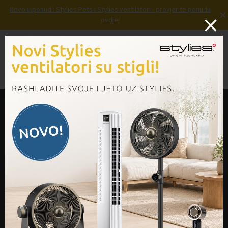
Novo u ponudi: Stylies Pets i Stylies ventilatori - provjerite ponudu
×
E-
ovdje!
mail
*
Prijava
Košarica
Izbornik
Kontakt
Na raspolaganju smo:
0800 333 555
Ružićeva 15, 51 000 Rijeka
Radno vrijeme:
Pon. – pet. od 08:00 do 16:00
Kontaktirajte nas