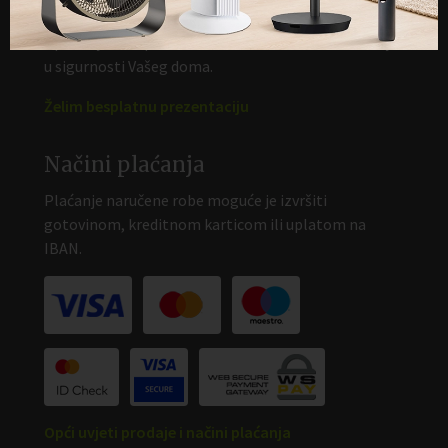
Dogovorite besplatnu prezentaciju
Upoznajte sve prednosti Kobold sistema za čišćenje
u sigurnosti Vašeg doma.
Želim besplatnu prezentaciju
Načini plaćanja
Plaćanje naručene robe moguće je izvršiti
gotovinom, kreditnom karticom ili uplatom na
IBAN.
Opći uvjeti prodaje i načini plaćanja