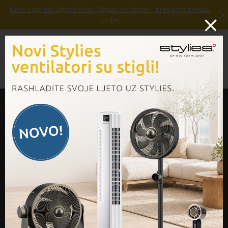
Novo u ponudi: Stylies Pets i Stylies ventilatori - provjerite ponudu
×
E-
ovdje!
mail
*
Prijava
Košarica
Izbornik
Kontakt
Na raspolaganju smo:
0800 333 555
Ružićeva 15, 51 000 Rijeka
Radno vrijeme:
Pon. – pet. od 08:00 do 16:00
Kontaktirajte nas