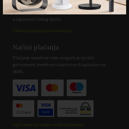
Dogovorite besplatnu prezentaciju
Upoznajte sve prednosti Kobold sistema za čišćenje
u sigurnosti Vašeg doma.
Želim besplatnu prezentaciju
Načini plaćanja
Plaćanje naručene robe moguće je izvršiti
gotovinom, kreditnom karticom ili uplatom na
IBAN.
Opći uvjeti prodaje i načini plaćanja