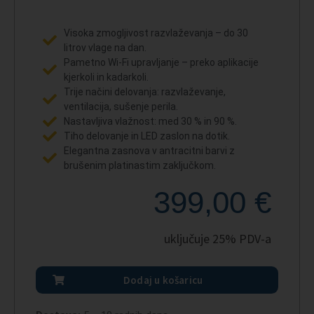
Visoka zmogljivost razvlaževanja – do 30
litrov vlage na dan.
Pametno Wi-Fi upravljanje – preko aplikacije
kjerkoli in kadarkoli.
Trije načini delovanja: razvlaževanje,
ventilacija, sušenje perila.
Nastavljiva vlažnost: med 30 % in 90 %.
Tiho delovanje in LED zaslon na dotik.
Elegantna zasnova v antracitni barvi z
brušenim platinastim zaključkom.
399,00 €
uključuje 25% PDV-a
Dodaj u košaricu