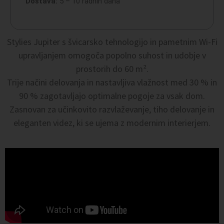
Dostava:
5 – 10 radnih dana
Stylies Jupiter s švicarsko tehnologijo in pametnim Wi-Fi
upravljanjem omogoča popolno suhost in udobje v
prostorih do 60 m².
Trije načini delovanja in nastavljiva vlažnost med 30 % in
90 % zagotavljajo optimalne pogoje za vsak dom.
Zasnovan za učinkovito razvlaževanje, tiho delovanje in
eleganten videz, ki se ujema z modernim interierjem.