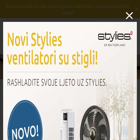
Novo u ponudi: Stylies Pets i Stylies ventilatori - provjerite ponudu
×
E-
ovdje!
mail
*
Prijava
Košarica
Izbornik
JUPITER - Odvlaživač zraka