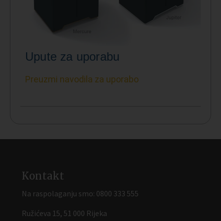
Upute za uporabu
Preuzmi navodila za uporabo
Kontakt
Na raspolaganju smo:
0800 333 555
Ružićeva 15, 51 000 Rijeka