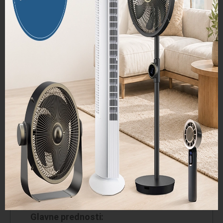
Stylies Jupiter – razvlaževanje nove
generacije.
Pametno, učinkovito in tiho delovanje za
suho, zdravo in prijetno bivalno okolje.
Glavne prednosti: