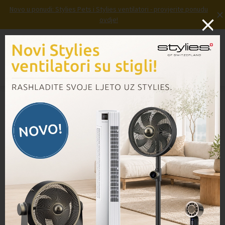
Novo u ponudi: Stylies Pets i Stylies ventilatori - provjerite ponudu
×
ovdje!
Prijava
Košarica
Izbornik
Domov
/
Proizvodi
/
Baterija VB100