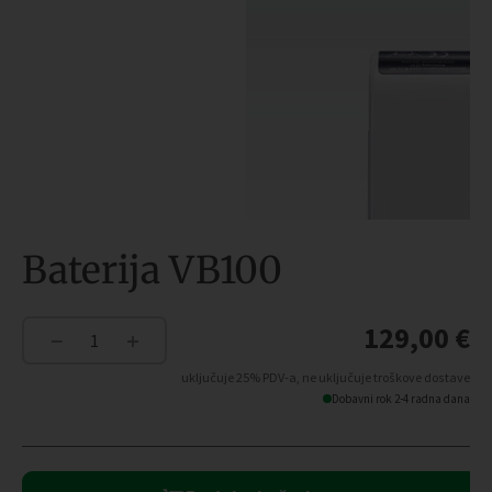
Baterija VB100
129,00
€
−
+
Baterija
VB100
uključuje 25% PDV-a, ne uključuje troškove dostave
količina
Dobavni rok 2-4 radna dana