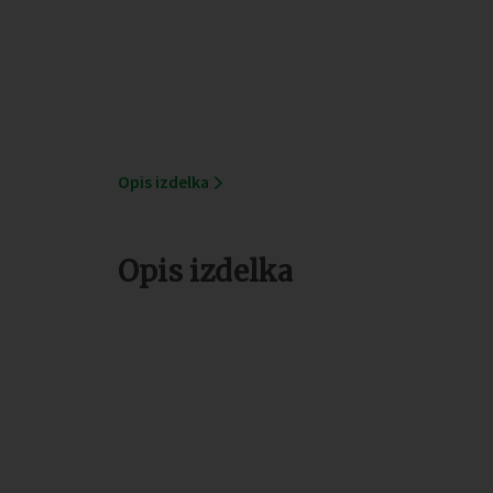
Opis izdelka
Opis izdelka