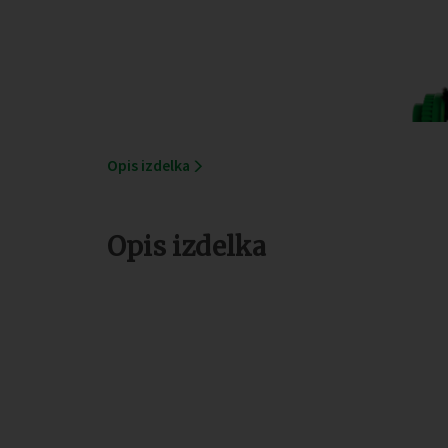
Opis izdelka
Opis izdelka