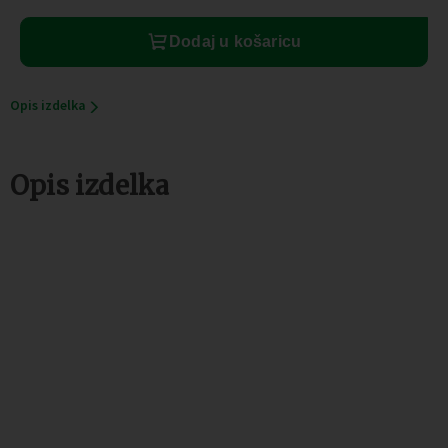
komada
količina
Dodaj u košaricu
Opis izdelka
Opis izdelka