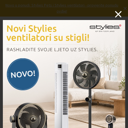
Novo u ponudi: Stylies Pets i Stylies ventilatori - provjerite ponudu
×
ovdje!
Prijava
Košarica
Izbornik
Domov
/
Proizvodi
/
Četka za madrac MPB350, 2 komada