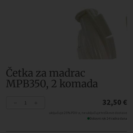
Četka za madrac
MPB350, 2 komada
32,50
€
−
+
Četka
za
uključuje 25% PDV-a, ne uključuje troškove dostave
madrac
Dobavni rok 2-4 radna dana
MPB350,
2