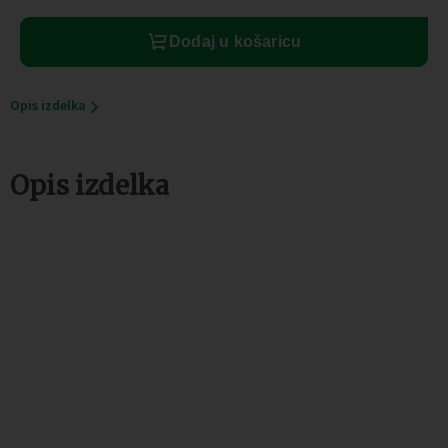
2
komada
Dodaj u košaricu
količina
Opis izdelka
Opis izdelka