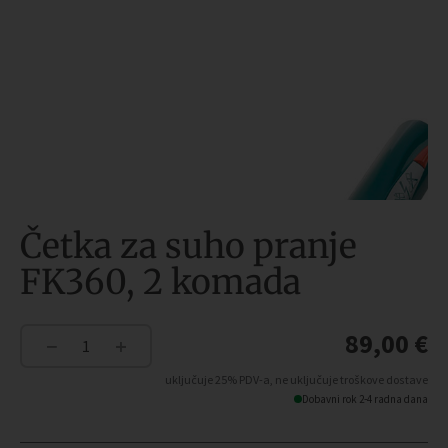
Četka za suho pranje
FK360, 2 komada
89,00
€
−
+
Četka
za
uključuje 25% PDV-a, ne uključuje troškove dostave
suho
Dobavni rok 2-4 radna dana
pranje
FK360,