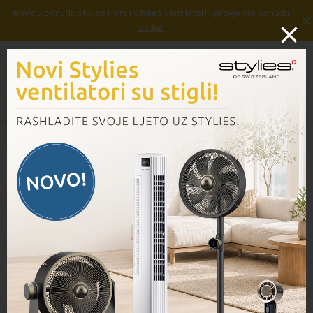
Novo u ponudi: Stylies Pets i Stylies ventilatori - provjerite ponudu
×
ovdje!
Prijava
Košarica
Izbornik
Domov
/
Proizvodi
/
Četka za suho pranje FK360, 2 komada