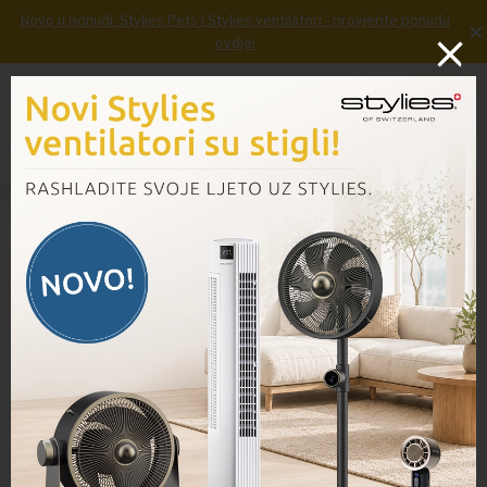
Novo u ponudi: Stylies Pets i Stylies ventilatori - provjerite ponudu
×
ovdje!
Prijava
Košarica
Izbornik
Domov
/
Proizvodi
/
Četka+filc VK130/131