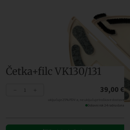
Četka+filc VK130/131
39,00
€
−
+
Četka+filc
VK130/131
uključuje 25% PDV-a, ne uključuje troškove dostave
količina
Dobavni rok 2-4 radna dana