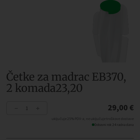
Četke za madrac EB370,
2 komada23,20
29,00
€
−
+
Četke
za
uključuje 25% PDV-a, ne uključuje troškove dostave
madrac
Dobavni rok 2-4 radna dana
EB370,
2