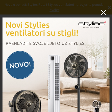
Novo u ponudi: Stylies Pets i Stylies ventilatori - provjerite ponudu
×
ovdje!
Prijava
Košarica
Izbornik
Domov
/
Proizvodi
/
Četke za madrac EB370, 2 komada23,20