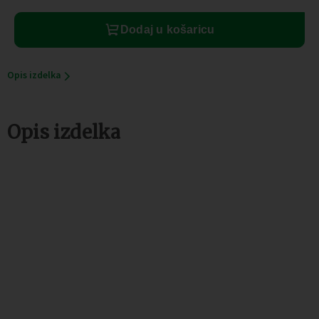
komada23,20
količina
Dodaj u košaricu
Opis izdelka
Opis izdelka