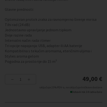
Glavne prednosti:
Optimiziran protok zraka za ravnomjerno širenje mirisa
Tihi rad (24 dB)
Jednostavno upravljanje jednom tipkom
Dvije razine rada
Intervalni način rada i timer
Tri opcije napajanja: USB, adapter ili AA baterije
Kompatibilna s tekućim aromama, eteričnim uljima i
Stylies aroma gelom
Pogodna za prostorije do 15 m²
49,00
€
−
+
ELARA
-
uključuje 25% PDV-a, ne uključuje troškove dostave
Difuzor
Dobavni rok 2-4 radna dana
arome
-
BIJELA