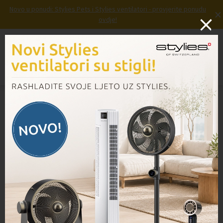
Novo u ponudi: Stylies Pets i Stylies ventilatori - provjerite ponudu
×
ovdje!
Prijava
Košarica
Izbornik
Domov
/
Proizvodi
/
ELARA – Difuzor arome – BIJELA