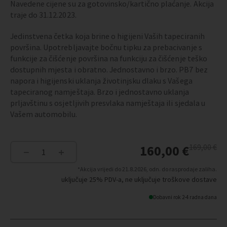
Navedene cijene su za gotovinsko/kartično plaćanje. Akcija
traje do 31.12.2023.
Jedinstvena četka koja brine o higijeni Vaših tapeciranih
površina. Upotrebljavajte bočnu tipku za prebacivanje s
funkcije za čišćenje površina na funkciju za čišćenje teško
dostupnih mjesta i obratno. Jednostavno i brzo. PB7 bez
napora i higijenski uklanja životinjsku dlaku s Vašega
tapeciranog namještaja. Brzo i jednostavno uklanja
prljavštinu s osjetljivih presvlaka namještaja ili sjedala u
Vašem automobilu.
Izvorna
Trenutna
169,00
€
160,00
€
−
+
cijena
cijena
Lavenia
bila
je:
set
*Akcija vrijedi do 21.8.2026, odn. do rasprodaje zaliha.
je:
160,00 €.
količina
uključuje 25% PDV-a, ne uključuje troškove dostave
169,00 €.
Dobavni rok 2-4 radna dana