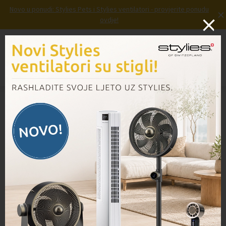
Novo u ponudi: Stylies Pets i Stylies ventilatori - provjerite ponudu
×
ovdje!
Prijava
Košarica
Izbornik
Domov
/
Proizvodi
/
Lavenia set