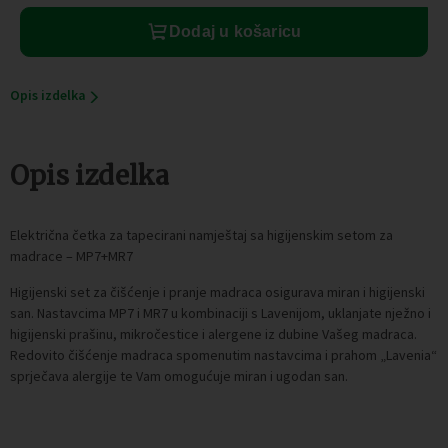
Dodaj u košaricu
Opis izdelka
Opis izdelka
Električna četka za tapecirani namještaj sa higijenskim setom za
madrace – MP7+MR7
Higijenski set za čišćenje i pranje madraca osigurava miran i higijenski
san. Nastavcima MP7 i MR7 u kombinaciji s Lavenijom, uklanjate nježno i
higijenski prašinu, mikročestice i alergene iz dubine Vašeg madraca.
Redovito čišćenje madraca spomenutim nastavcima i prahom „Lavenia“
sprječava alergije te Vam omogućuje miran i ugodan san.