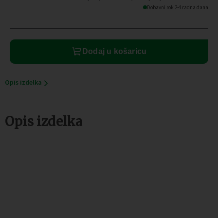
VK200,
Dobavni rok 2-4 radna dana
10m
količina
Dodaj u košaricu
Opis izdelka
Opis izdelka