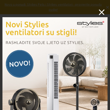
Novo u ponudi: Stylies Pets i Stylies ventilatori - provjerite ponudu
×
ovdje!
Prijava
Košarica
Izbornik
Domov
/
Proizvodi
/
Električni kabel VK200, 10m