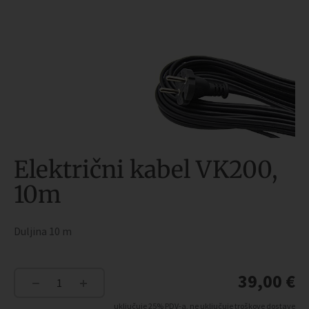
Električni kabel VK200,
10m
Duljina 10 m
39,00
€
−
+
Električni
kabel
uključuje 25% PDV-a, ne uključuje troškove dostave