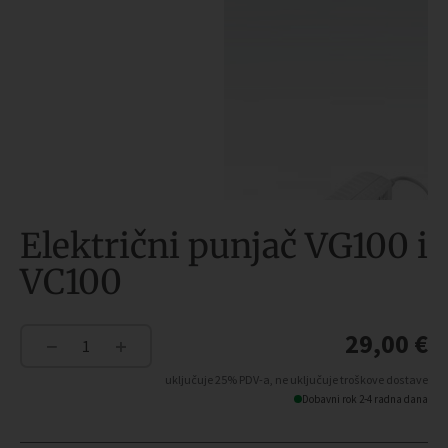
Električni punjač VG100 i
VC100
29,00
€
−
+
Električni
punjač
uključuje 25% PDV-a, ne uključuje troškove dostave
VG100
Dobavni rok 2-4 radna dana
i
VC100