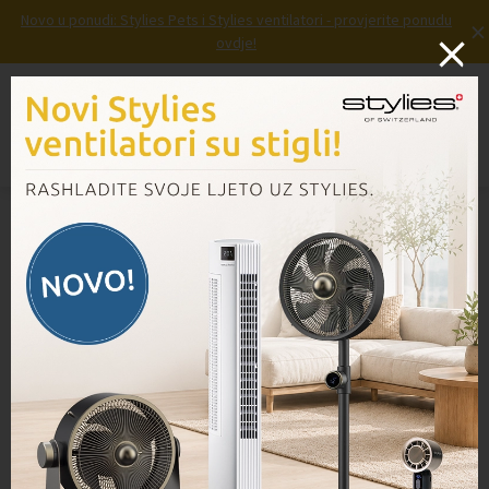
Novo u ponudi: Stylies Pets i Stylies ventilatori - provjerite ponudu
×
ovdje!
Prijava
Košarica
Izbornik
Domov
/
Proizvodi
/
Električni punjač VG100 i VC100