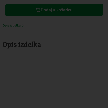
količina
Dodaj u košaricu
Opis izdelka
Opis izdelka