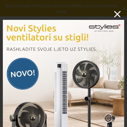
Novo u ponudi: Stylies Pets i Stylies ventilatori - provjerite ponudu
×
ovdje!
Prijava
Košarica
Izbornik
Domov
/
Proizvodi
/
Filter kaseta VK 130/131