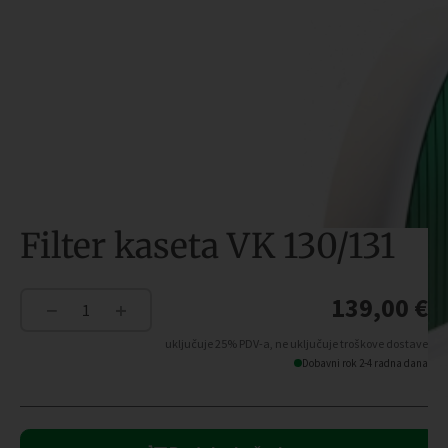
Filter kaseta VK 130/131
139,00
€
−
+
Filter
kaseta
uključuje 25% PDV-a, ne uključuje troškove dostave
VK
Dobavni rok 2-4 radna dana
130/131
količina