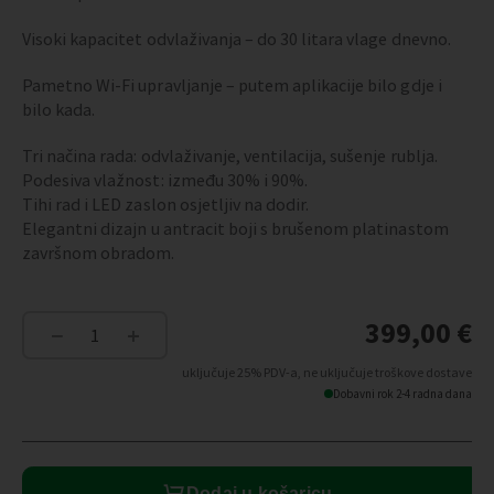
Visoki kapacitet odvlaživanja – do 30 litara vlage dnevno.
Pametno Wi-Fi upravljanje – putem aplikacije bilo gdje i
bilo kada.
Tri načina rada: odvlaživanje, ventilacija, sušenje rublja.
Podesiva vlažnost: između 30% i 90%.
Tihi rad i LED zaslon osjetljiv na dodir.
Elegantni dizajn u antracit boji s brušenom platinastom
završnom obradom.
399,00
€
−
+
JUPITER
-
uključuje 25% PDV-a, ne uključuje troškove dostave
Odvlaživač
Dobavni rok 2-4 radna dana
zraka
količina
Dodaj u košaricu