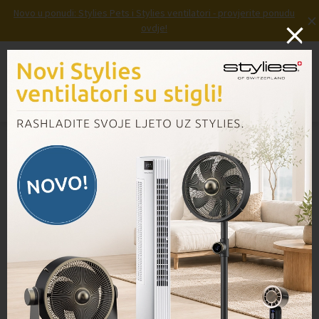
Novo u ponudi: Stylies Pets i Stylies ventilatori - provjerite ponudu
×
ovdje!
Prijava
Košarica
Izbornik
Domov
/
Proizvodi
/
JUPITER – Odvlaživač zraka