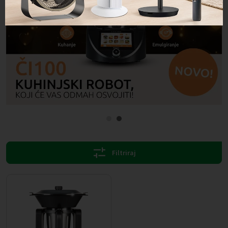
1
2
Filtriraj