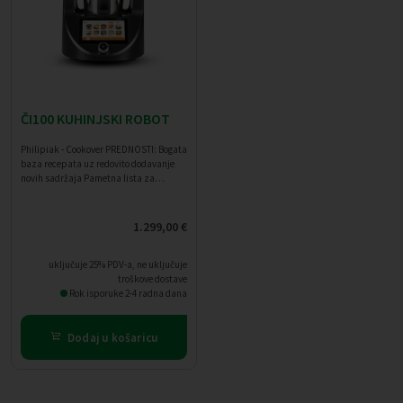
ČI100 KUHINJSKI ROBOT
Philipiak - Cookover PREDNOSTI: Bogata
baza recepata uz redovito dodavanje
novih sadržaja Pametna lista za
kupovinu za lakše planiranje obroka
Snažan i pouzdan motor, prikladan i za
zahtjevnu upotrebu Mogućnost vođenja
1.299,00
€
kuhanja ili potpunog ručnog
upravljanja Moderan i estetski dorađen
dizajn Povezivost s aplikacijom
uključuje 25% PDV-a, ne uključuje
Philipiak Home i veliki zaslon u boji
troškove dostave
osjetljiv na dodir Zapremnina posude
Rok isporuke 2-4 radna dana
2,5-3,0 l, pogodna za pripremu obroka
za 5-6 osoba Snaga motora 1,5-1,8 kW
(1500 - 1800W), prikladna i za
Dodaj u košaricu
profesionalnu upotrebu Besplatan
pristup receptima prilagođenima
uređaju