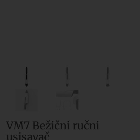
VM7 Bežični ručni
usisavač