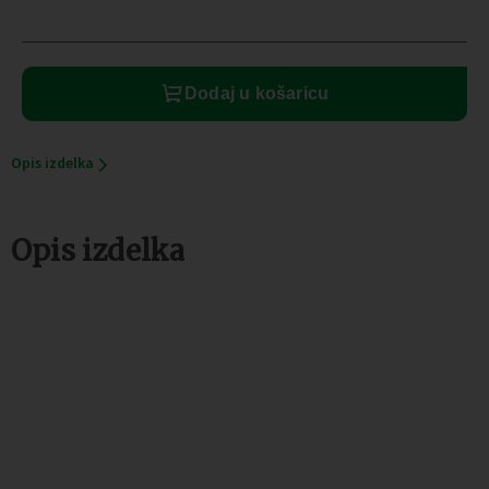
usisavač
količina
Dodaj u košaricu
Opis izdelka
Opis izdelka