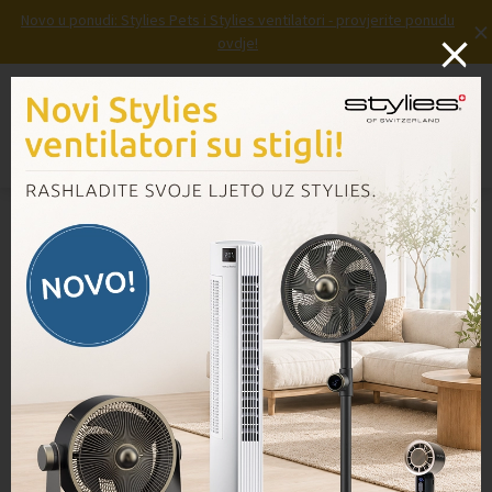
Novo u ponudi: Stylies Pets i Stylies ventilatori - provjerite ponudu
×
ovdje!
Prijava
Košarica
Izbornik
Domov
/
Proizvodi
/
VM7 Bežični ručni usisavač