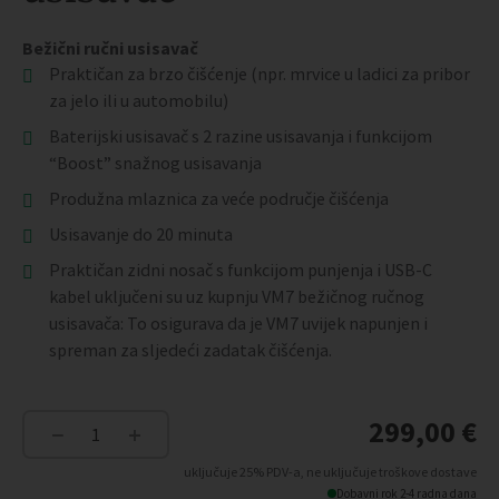
Bežični ručni usisavač
Praktičan za brzo čišćenje (npr. mrvice u ladici za pribor
za jelo ili u automobilu)
Baterijski usisavač s 2 razine usisavanja i funkcijom
“Boost” snažnog usisavanja
Produžna mlaznica za veće područje čišćenja
Usisavanje do 20 minuta
Praktičan zidni nosač s funkcijom punjenja i USB-C
kabel uključeni su uz kupnju VM7 bežičnog ručnog
usisavača: To osigurava da je VM7 uvijek napunjen i
spreman za sljedeći zadatak čišćenja.
299,00
€
−
+
VM7
Bežični
uključuje 25% PDV-a, ne uključuje troškove dostave
ručni
Dobavni rok 2-4 radna dana