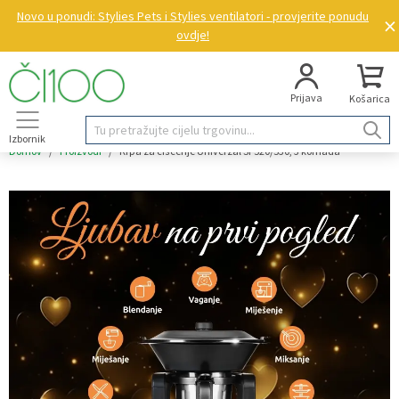
Novo u ponudi: Stylies Pets i Stylies ventilatori - provjerite ponudu
×
ovdje!
Prijava
Košarica
Izbornik
Domov
/
Proizvodi
/
Krpa za čišćenje Univerzal SP520/530, 3 komada