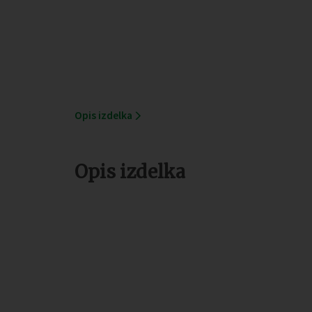
Opis izdelka
Opis izdelka