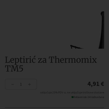
Leptirić za Thermomix
TM5
4,91
€
−
+
Leptirić
za
uključuje 25% PDV-a, ne uključuje troškove dostave
Thermomix
Dobavni rok 2-4 radna dana
TM5
količina