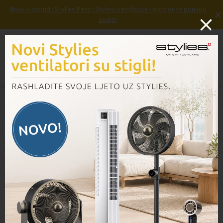
Novo u ponudi: Stylies Pets i Stylies ventilatori - provjerite ponudu
×
ovdje!
Prijava
Košarica
Izbornik
Domov
/
Proizvodi
/
Leptirić za Thermomix TM5