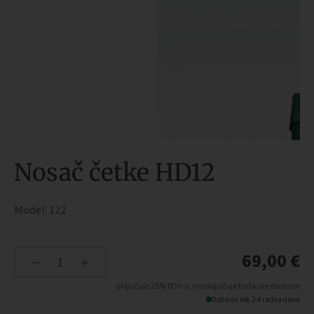
Nosač četke HD12
Model: 122
69,00
€
−
+
Nosač
četke
uključuje 25% PDV-a, ne uključuje troškove dostave
HD12
Dobavni rok 2-4 radna dana
količina