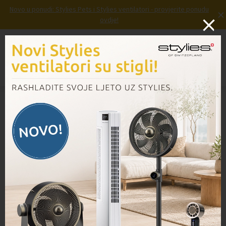
Novo u ponudi: Stylies Pets i Stylies ventilatori - provjerite ponudu
×
ovdje!
Prijava
Košarica
Izbornik
Domov
/
Proizvodi
/
Nosač četke HD12