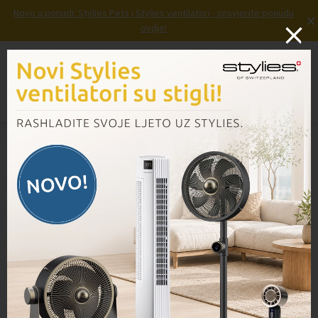
Novo u ponudi: Stylies Pets i Stylies ventilatori - provjerite ponudu
×
ovdje!
Prijava
Košarica
Izbornik
Domov
/
Proizvodi
/
PEGASUS – Pročišćivač zraka