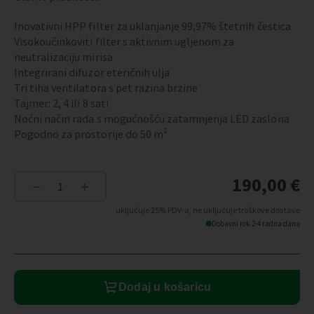
Inovativni HPP filter za uklanjanje 99,97% štetnih čestica
Visokoučinkoviti filter s aktivnim ugljenom za
neutralizaciju mirisa
Integrirani difuzor eteričnih ulja
Tri tiha ventilatora s pet razina brzine
Tajmer: 2, 4 ili 8 sati
Noćni način rada s mogućnošću zatamnjenja LED zaslona
Pogodno za prostorije do 50 m²
190,00
€
−
+
PEGASUS
-
uključuje 25% PDV-a, ne uključuje troškove dostave
Pročišćivač
Dobavni rok 2-4 radna dana
zraka
količina
Dodaj u košaricu