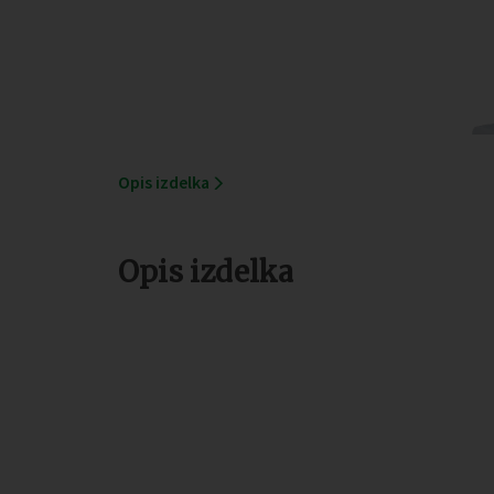
Opis izdelka
Opis izdelka