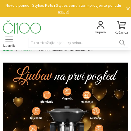
Novo u ponudi: Stylies Pets i Stylies ventilatori - provjerite ponudu
×
ovdje!
Prijava
Košarica
Izbornik
Domov
/
Proizvodi
/
Posuda Varome za Thermomix TM5