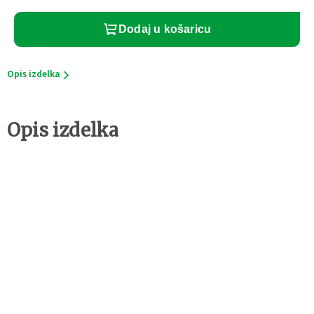
količina
Dodaj u košaricu
Opis izdelka
Opis izdelka