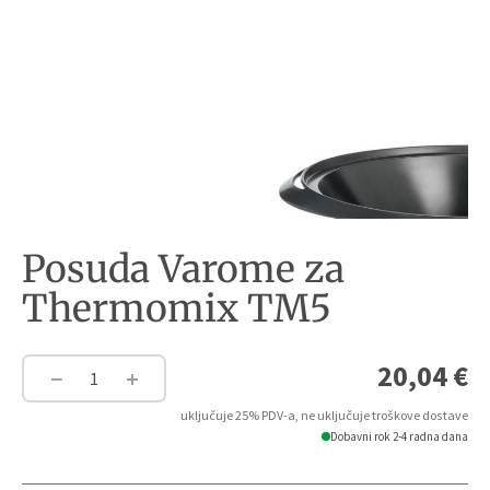
Posuda Varome za
Thermomix TM5
20,04
€
−
+
Posuda
Varome
uključuje 25% PDV-a, ne uključuje troškove dostave
za
Dobavni rok 2-4 radna dana
Thermomix
TM5