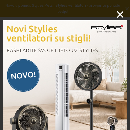
Novo u ponudi: Stylies Pets i Stylies ventilatori - provjerite ponudu
×
ovdje!
Prijava
Košarica
Izbornik
Domov
/
Proizvodi
/
Priključak za stolni usisavač VC100