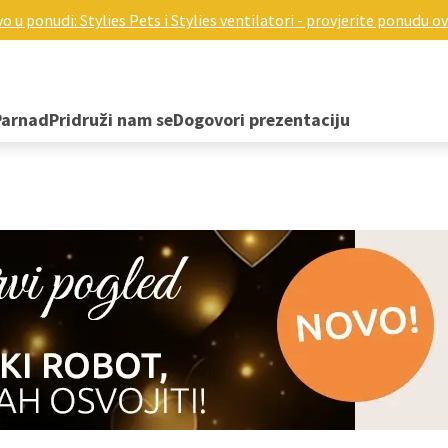
o u ponudi: Stylies Pets i Stylies ventilatori - provjerite ponudu ov
Parnad
Pridruži nam se
Dogovori prezentaciju