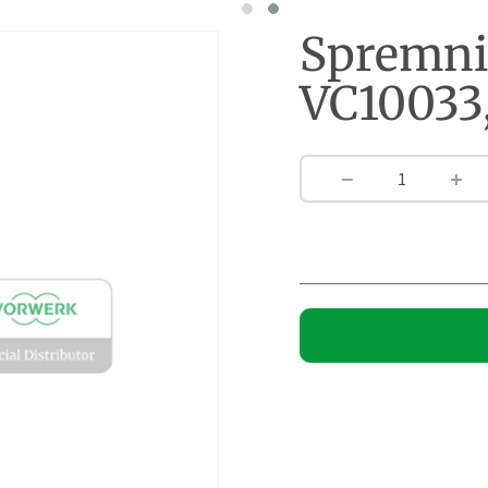
1
2
Spremni
VC10033
−
+
Spremnik
prašine
za
VC10033,
količina