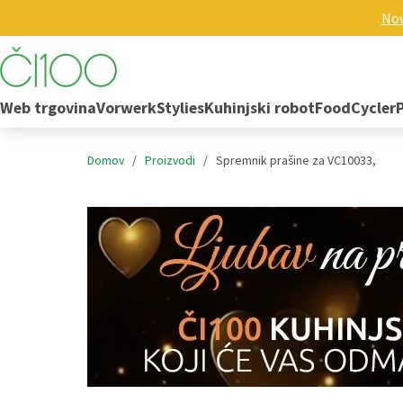
Nov
Web trgovina
Vorwerk
Stylies
Kuhinjski robot
FoodCycler
Domov
/
Proizvodi
/
Spremnik prašine za VC10033,