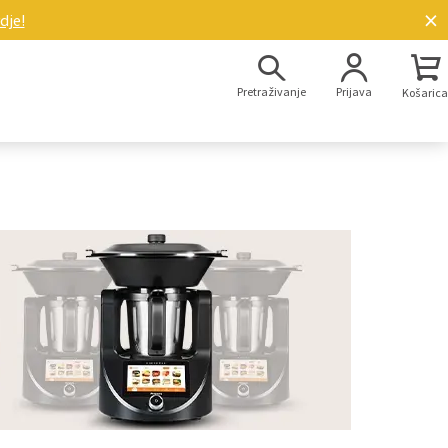
×
dje!
Pretraživanje
Prijava
Košarica