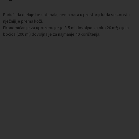
Budući da djeluje bez otapala, nema para u prostoriji kada se koristi i
nježniji je prema koži.
Ekonomičan je za upotrebu jer je 3-5 ml dovoljno za oko 20 m²; cijela
bočica (200 ml) dovoljna je za najmanje 40 korištenja.