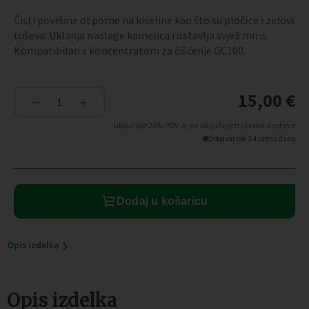
Čisti površine otporne na kiseline kao što su pločice i zidovi
tuševa. Uklanja naslage kamenca i ostavlja svjež miris.
Kompatibilan s koncentratom za čišćenje GC100.
15,00
€
−
+
Tekućina
za
uključuje 25% PDV-a, ne uključuje troškove dostave
uklanjanje
Dobavni rok 2-4 radna dana
kamenca
DA100
(VG100/VG100+)
količina
Dodaj u košaricu
Opis izdelka
Opis izdelka