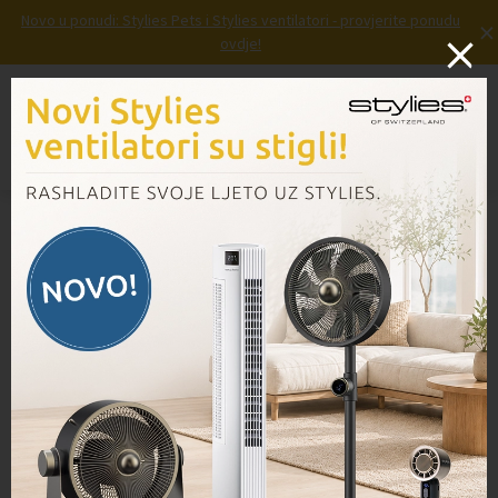
Novo u ponudi: Stylies Pets i Stylies ventilatori - provjerite ponudu
×
ovdje!
Prijava
Košarica
Izbornik
Domov
/
Proizvodi
/
Tekućina za uklanjanje kamenca DA100 (VG100/VG100+)