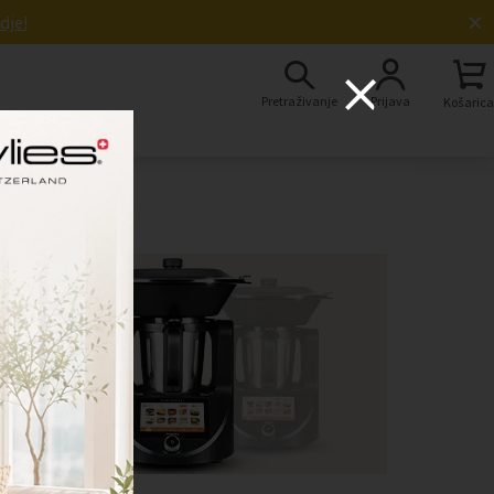
×
dje!
Pretraživanje
Prijava
Košarica