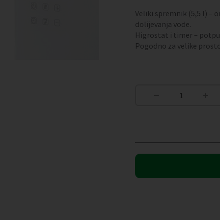
Veliki spremnik (5,5 l) –
dolijevanja vode.
Higrostat i timer – potpu
Pogodno za velike prosto
−
+
TITAN
-
Ultrazvučni
ovlaživač
zraka
količina