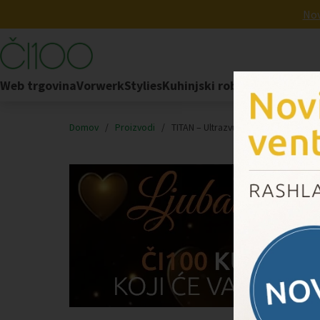
Nov
Web trgovina
Vorwerk
Stylies
Kuhinjski robot
FoodCycler
Domov
/
Proizvodi
/
TITAN – Ultrazvučni ovlaživač zraka