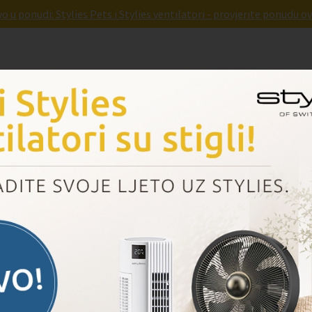
o u ponudi: Stylies Pets i Stylies ventilatori - provjerite ponudu ov
Parnad
Pridruži nam se
Dogovori prezentaciju