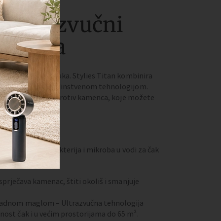
 Ultrazvučni
č zraka
ivo ovlaživanje zraka. Stylies Titan kombinira
tnu zaštitu – s jedinstvenom tehnologijom.
nje i filter ulošci protiv kamenca, koje možete
– smanjuje rast bakterija i mikroba u vodi za čak
 sprječava kamenac, štiti okoliš i smanjuje
hladnom maglom – Ultrazvučna tehnologija
nost čak i u većim prostorijama do 65 m².