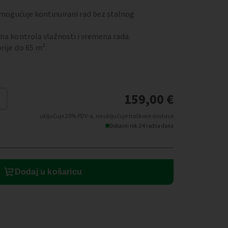
 omogućuje kontinuirani rad bez stalnog
na kontrola vlažnosti i vremena rada.
rije do 65 m².
159,00
€
uključuje 25% PDV-a, ne uključuje troškove dostave
Dobavni rok 2-4 radna dana
Dodaj u košaricu