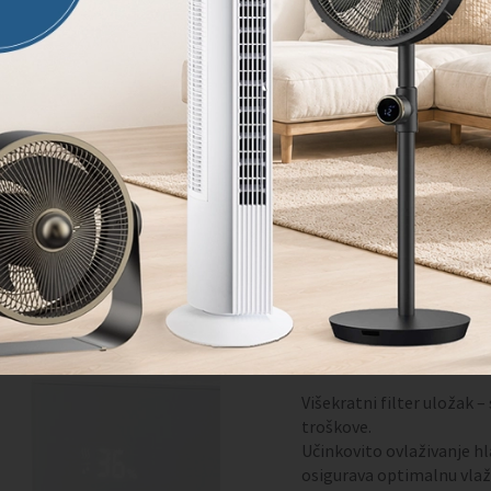
1
2
TITAN –
ovlaživa
Higijensko, snažno i održ
ultrazvučnu snagu i pame
Višekratne kocke za čišće
pronaći samo u Styliesu.
Glavne prednosti:
Stylies kocka za čišćenje 
99,99%.
Višekratni filter uložak –
troškove.
Učinkovito ovlaživanje 
osigurava optimalnu vlaž