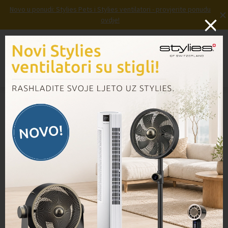
Novo u ponudi: Stylies Pets i Stylies ventilatori - provjerite ponudu
×
ovdje!
Prijava
Košarica
Izbornik
Domov
/
Proizvodi
/
Torba za priključke VK136/140