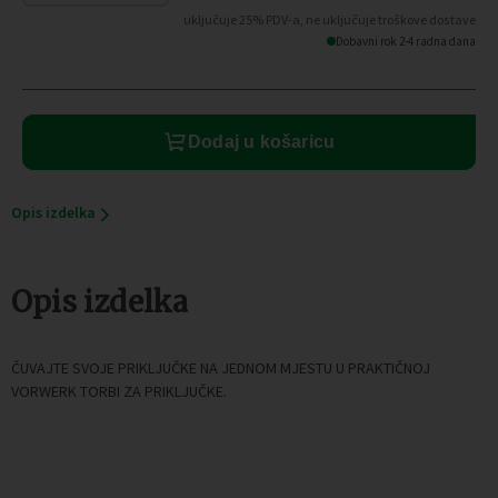
za
uključuje 25% PDV-a, ne uključuje troškove dostave
priključke
Dobavni rok 2-4 radna dana
VK136/140
količina
Dodaj u košaricu
Opis izdelka
Opis izdelka
ČUVAJTE SVOJE PRIKLJUČKE NA JEDNOM MJESTU U PRAKTIČNOJ
VORWERK TORBI ZA PRIKLJUČKE.