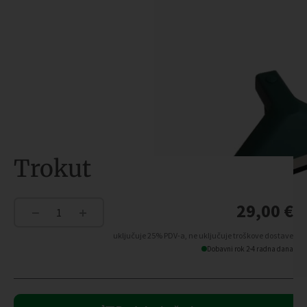
Trokut
29,00
€
−
+
Trokut
količina
uključuje 25% PDV-a, ne uključuje troškove dostave
Dobavni rok 2-4 radna dana