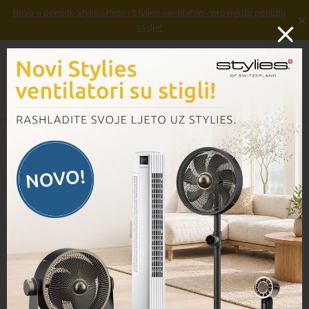
Novo u ponudi: Stylies Pets i Stylies ventilatori - provjerite ponudu
×
ovdje!
Prijava
Košarica
Izbornik
Domov
/
Proizvodi
/
Trokut