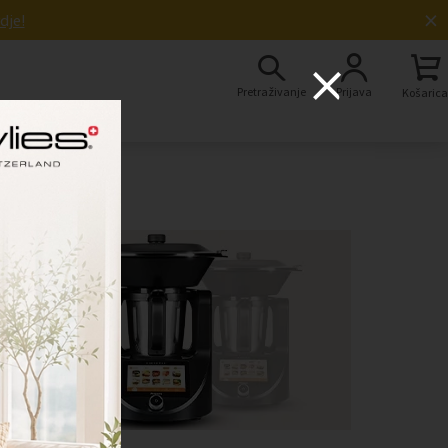
×
dje!
Pretraživanje
Prijava
Košarica