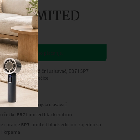
VK7 LIMITED
N
gotovinsko/kartično plaćanje.
 Edition set – bežični usisavač, EB7 i SP7
aterija, mirisi i vrećice
 Vorwerk VK7 baterijski usisavač
nu četku
EB7
Limited black edition
je i pranje
SP7
Limited black edition zajedno sa
 i krpama