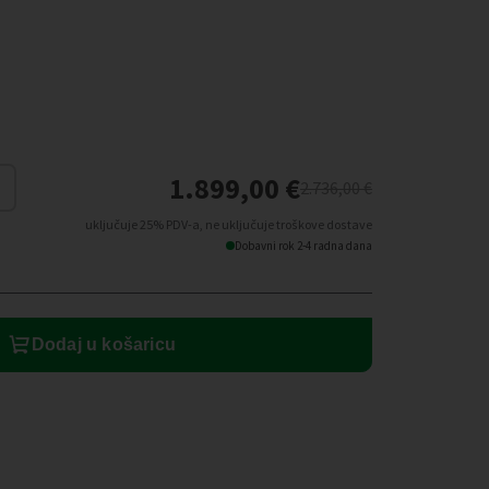
1.899,00
€
2.736,00
€
uključuje 25% PDV-a, ne uključuje troškove dostave
Dobavni rok 2-4 radna dana
Dodaj u košaricu