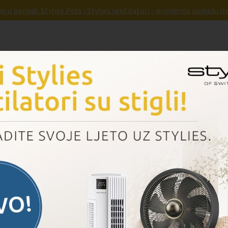
o u ponudi: Stylies Pets i Stylies ventilatori - provjerite ponudu ov
Parnad
Pridruži nam se
Dogovori prezentaciju