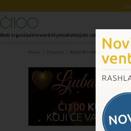
Nov
Web trgovina
Vorwerk
Stylies
Kuhinjski robot
FoodCycler
Domov
/
Proizvodi
/
BLACK VK7 LIMITED EDITION