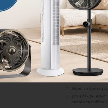
1
2
BLACK 
EDITIO
Navedene cijene su za 
Vorwerk VK7 Limited Black
nastavci, gratis dodatna b
Set uključuje:
Limited black edition
Automatsku električ
priključak za usisavan
sredstvom za čišćenje