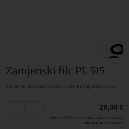
Zamjenski filc PL 515
Zamjenski filc za set četki za čišćenje na aparatu PL 515
29,00
€
−
+
Zamjenski
filc
uključuje 25% PDV-a, ne uključuje troškove dostave
PL
Dobavni rok 2-4 radna dana
515