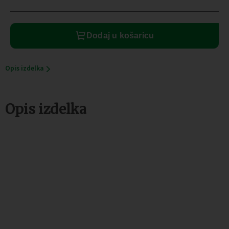
količina
Dodaj u košaricu
Opis izdelka
Opis izdelka