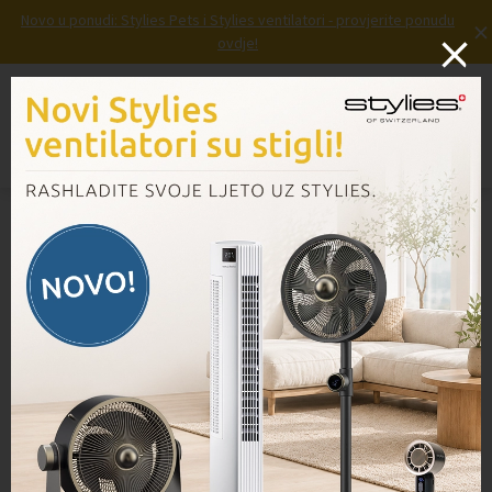
Novo u ponudi: Stylies Pets i Stylies ventilatori - provjerite ponudu
×
ovdje!
Prijava
Košarica
Izbornik
Domov
/
Proizvodi
/
Zamjenski filc PL 515