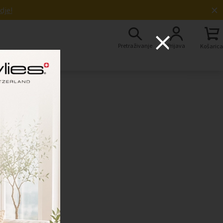
×
dje!
Pretraživanje
Prijava
Košarica