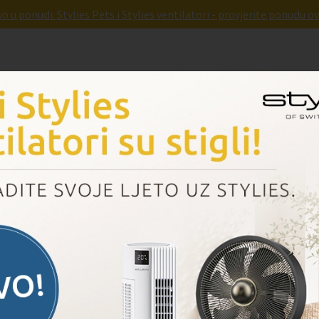
o u ponudi: Stylies Pets i Stylies ventilatori - provjerite ponudu ov
Parnad
Pridruži nam se
Dogovori prezentaciju
Novosti
Blog
Novosti