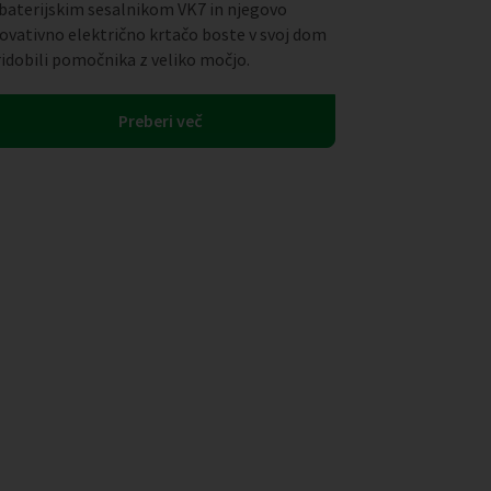
 baterijskim sesalnikom VK7 in njegovo
novativno električno krtačo boste v svoj dom
ridobili pomočnika z veliko močjo.
Preberi več