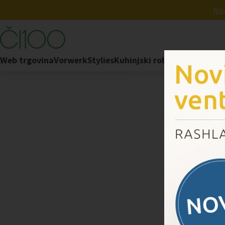
Nov
Web trgovina
Vorwerk
Stylies
Kuhinjski robot
FoodCycler