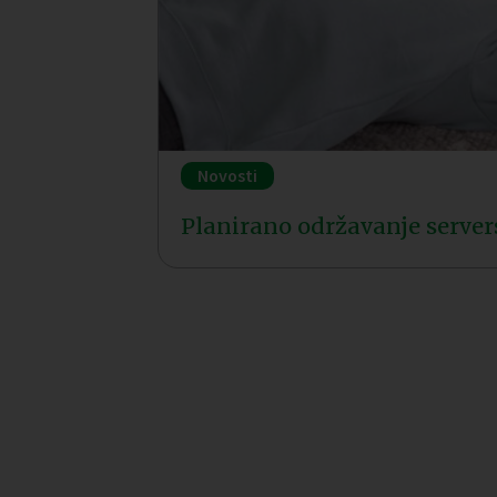
Novosti
Planirano održavanje server