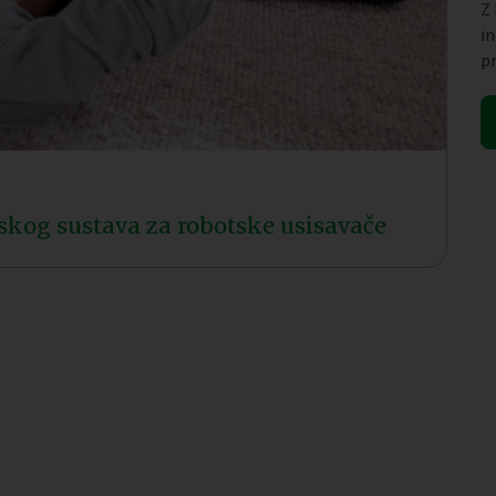
Z
i
p
skog sustava za robotske usisavače