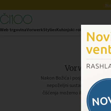
Nov
Web trgovina
Vorwerk
Stylies
Kuhinjski robot
FoodCycler
Vorwerk ško
Nakon Božića i posjeta dragih ljudi 
nepoželjni sustanari česti go
čišćenja možemo ih lako ukloniti 
smo