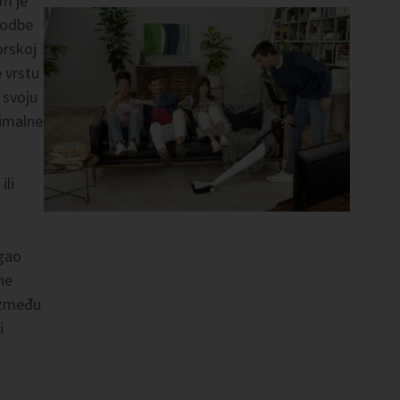
om je
godbe
orskoj
 vrstu
 svoju
timalne
ili
igao
ne
između
i