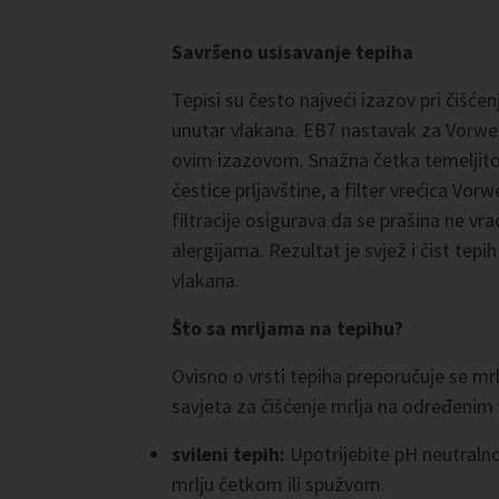
Savršeno usisavanje tepiha
Tepisi su često najveći izazov pri čišćen
unutar vlakana. EB7 nastavak za Vorwer
ovim izazovom. Snažna četka temeljito pr
čestice prljavštine, a filter vrećica V
filtracije osigurava da se prašina ne v
alergijama. Rezultat je svjež i čist tepi
vlakana.
Što sa mrljama na tepihu?
Ovisno o vrsti tepiha preporučuje se mrl
savjeta za čišćenje mrlja na određenim
svileni tepih:
Upotrijebite pH neutralno
mrlju četkom ili spužvom.