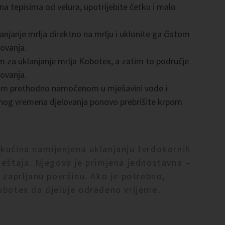
 na tepisima od velura, upotrijebite četku i malo
njanje mrlja direktno na mrlju i uklonite ga čistom
ovanja.
m za uklanjanje mrlja Kobotex, a zatim to područje
ovanja.
vom prethodno namočenom u mješavini vode i
nog vremena djelovanja ponovo prebrišite krpom
ekućina namijenjena uklanjanju tvrdokornih
ještaja. Njegova je primjena jednostavna –
 zaprljanu površinu. Ako je potrebno,
obotex da djeluje određeno vrijeme.