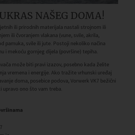
I UKRAS NAŠEG DOMA!
tnih ili prirodnih materijala nastali strojnom ili
em ili čvoranjem vlakana (vune, svile, akrila,
d pamuka, svile ili jute. Postoji nekoliko načina
inu i mekoću gornjeg dijela (površine) tepiha.
avača može biti pravi izazov, posebno kada želite
nja vremena i energije. Ako tražite vrhunski uređaj
avanje doma, posebice podova, Vorwerk VK7 bežični
i upravo ono što vam treba.
površinama
K7