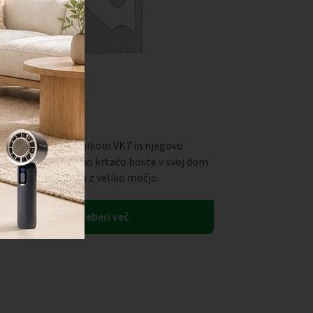
 baterijskim sesalnikom VK7 in njegovo
novativno električno krtačo boste v svoj dom
ridobili pomočnika z veliko močjo.
Preberi več