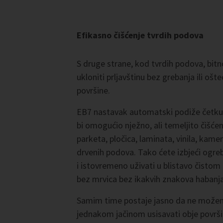
Efikasno čišćenje tvrdih podova
S druge strane, kod tvrdih podova, bitn
ukloniti prljavštinu bez grebanja ili ošte
površine.
EB7 nastavak automatski podiže četk
bi omogućio nježno, ali temeljito čišćen
parketa, pločica, laminata, vinila, kamen
drvenih podova. Tako ćete izbjeći ogre
i istovremeno uživati u blistavo čistom
bez mrvica bez ikakvih znakova habanja
Samim time postaje jasno da ne mož
jednakom jačinom usisavati obje površi