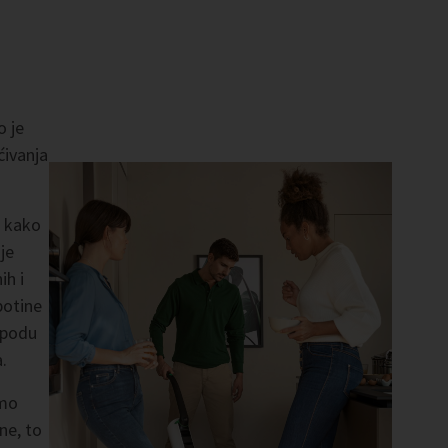
o je
ćivanja
u kako
je
ih i
botine
 podu
.
emo
ne, to