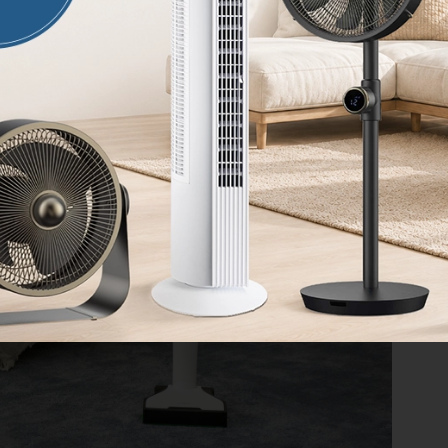
Z
i
p