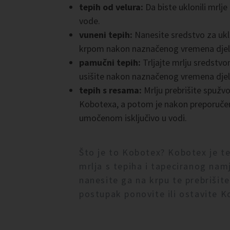
tepih od velura:
Da biste uklonili mrlje
vode.
vuneni tepih:
Nanesite sredstvo za ukla
krpom nakon naznačenog vremena djel
pamučni tepih:
Trljajte mrlju sredstvo
usišite nakon naznačenog vremena djel
tepih s resama:
Mrlju prebrišite spuž
Kobotexa, a potom je nakon preporuče
umočenom isključivo u vodi.
Što je to Kobotex? Kobotex je t
mrlja s tepiha i tapeciranog nam
nanesite ga na krpu te prebrišite
postupak ponovite ili ostavite K