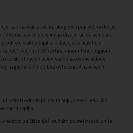
ju jer zadržavaju prašinu, alergene i prljavštinu dublje
k VK7 usisavaču posebno je dizajniran da se nosi s
odire u vlakna tepiha, uklanjajući i najsitnije
orwerka VK7 svojom TUV certificiranom tehnologijom
raća u zrak, što je posebno važno za osobe sklone
h koji izgleda kao nov, bez oštećenja ili izvučenih
ju tretirati odmah po nastajanju, a evo i nekoliko
 vrstama tepiha:
 sredstvo za čišćenje i kružnim pokretima uklonite