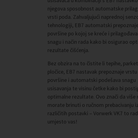
usisavača u kombinaciji s EB7 nastavk
njegova sposobnost automatske prila
vrsti poda. Zahvaljujući naprednoj senz
tehnologiji, EB7 automatski prepoznaje
površine po kojoj se kreće i prilagođava
snagu i način rada kako bi osigurao op
rezultate čišćenja.
Bez obzira na to čistite li tepihe, parket 
pločice, EB7 nastavak prepoznaje vrstu
površine i automatski podešava snagu
usisavanja te visinu četke kako bi post
optimalne rezultate. Ovo znači da više 
morate brinuti o ručnom prebacivanju 
različitih postavki – Vorwerk VK7 to rad
umjesto vas!