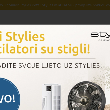
o u ponudi: Stylies Pets i Stylies ventilatori - provjerite ponudu ov
Parnad
Pridruži nam se
Dogovori prezentaciju
Blog
Novosti
la- čišćenje tepiha
naše su tepihe posjetile i grinje i prašina. Ti su
sti u našim domovima, no pomoću Male škole
te u novu godinu ući samo u društvu onih koje
 sami odabrali!