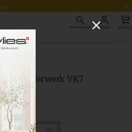
×
dje!
Pretraživanje
Prijava
Košarica
Odkrijte Vorwerk VK7