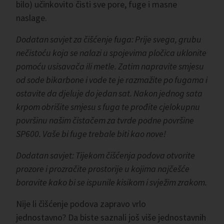
bilo) učinkovito čisti sve pore, fuge i masne
naslage.
Dodatan savjet za čišćenje fuga: Prije svega, grubu
nečistoću koja se nalazi u spojevima pločica uklonite
pomoću usisavača ili metle. Zatim napravite smjesu
od sode bikarbone i vode te je razmažite po fugama i
ostavite da djeluje do jedan sat. Nakon jednog sata
krpom obrišite smjesu s fuga te prođite cjelokupnu
površinu našim čistačem za tvrde podne površine
SP600. Vaše bi fuge trebale biti kao nove!
Dodatan savjet: Tijekom čišćenja podova otvorite
prozore i prozračite prostorije u kojima najčešće
boravite kako bi se ispunile kisikom i svježim zrakom.
Nije li čišćenje podova zapravo vrlo
jednostavno? Da biste saznali još više jednostavnih