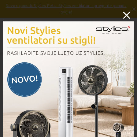
Novo u ponudi: Stylies Pets i Stylies ventilatori - provjerite ponudu
×
ovdje!
Prijava
Košarica
Blog
Novosti
Izbornik
Vorwerk škola – Prašina i kako je
se riješiti
Škola je počela za sve naše najmlađe. A za
one malo starije imamo Vorwerk ČI100 MALU
ŠKOLU ČIŠĆENJA, kako bi sve očistili brzo i
lako, za više vremena s Vašim bližnjima.