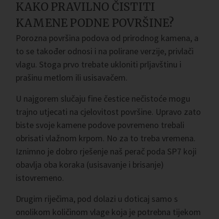
KAKO PRAVILNO ČISTITI
KAMENE PODNE POVRŠINE?
Porozna površina podova od prirodnog kamena, a
to se također odnosi i na polirane verzije, privlači
vlagu. Stoga prvo trebate ukloniti prljavštinu i
prašinu metlom ili usisavačem.
U najgorem slučaju fine čestice nečistoće mogu
trajno utjecati na cjelovitost površine. Upravo zato
biste svoje kamene podove povremeno trebali
obrisati vlažnom krpom. No za to treba vremena.
Iznimno je dobro rješenje naš perač poda SP7 koji
obavlja oba koraka (usisavanje i brisanje)
istovremeno.
Drugim riječima, pod dolazi u doticaj samo s
onolikom količinom vlage koja je potrebna tijekom