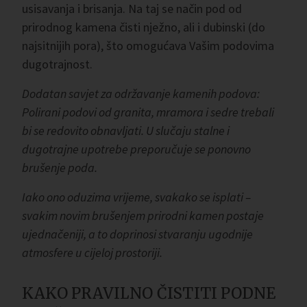
usisavanja i brisanja. Na taj se način pod od
prirodnog kamena čisti nježno, ali i dubinski (do
najsitnijih pora), što omogućava Vašim podovima
dugotrajnost.
Dodatan savjet za održavanje kamenih podova:
Polirani podovi od granita, mramora i sedre trebali
bi se redovito obnavljati. U slučaju stalne i
dugotrajne upotrebe preporučuje se ponovno
brušenje poda.
Iako ono oduzima vrijeme, svakako se isplati –
svakim novim brušenjem prirodni kamen postaje
ujednačeniji, a to doprinosi stvaranju ugodnije
atmosfere u cijeloj prostoriji.
KAKO PRAVILNO ČISTITI PODNE