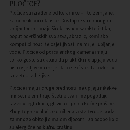
PLOČICE?
Pločice su izrađene od keramike – i to zemljane,
kamene ili porculanske. Dostupne su u mnogim
varijantama i imaju širok raspon karakteristika,
poput površinskih svojstva, abrazije, kemijske
kompatibilnosti te osjetljivosti na mrlje i upijanje
vode. Pločice od porculanskog kamena imaju
toliko gustu strukturu da praktički ne upijaju vodu,
nisu osjetljive na mrlje i lako se čiste. Također su
izuzetno izdržljive.
Pločice imaju i druge prednosti: ne upijaju nikakve
mirise, ne emitiraju štetne tvari i ne pogoduju
razvoju legla klica, gljivica ili grinja kućne prašine.
Zbog toga su pločice omiljena vrsta tvrdog poda
za mnoge obitelji s malom djecom i za osobe koje
su alergične na kućnu prašinu.