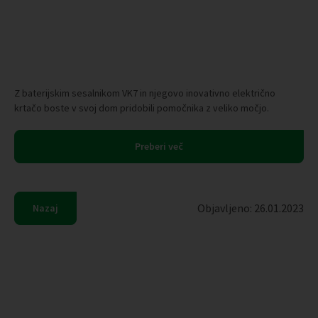
Z baterijskim sesalnikom VK7 in njegovo inovativno električno
krtačo boste v svoj dom pridobili pomočnika z veliko močjo.
Preberi več
Objavljeno: 26.01.2023
Nazaj