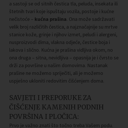
a sastoji se od sitnih čestica tla, peluda, insekata ili
štetnih tvari koje ispuštaju vozila, postoje i kućne
nečistoće –
kućna prašina
. Ona može sadržavati
velik broj različitih čestica, a najznačajnije su mrtve
stanice kože, grinje i njihov izmet, peludi i alergeni,
nusproizvodi dima, vlakna odjeće, čestice boja i
lakova i slično. Kućna je prašina vidljiva okom, no
ona druga – sitna, nevidljiva – opasnija je i čvrsto se
drži za površine u našim domovima. Nastanak
prašine ne možemo spriječiti, ali je možemo
uspješno ukloniti redovitim čišćenjem doma.
SAVJETI I PREPORUKE ZA
ČIŠĆENJE KAMENIH PODNIH
POVRŠINA I PLOČICA:
Prvo je važno znati što točno treba Vašem podu.