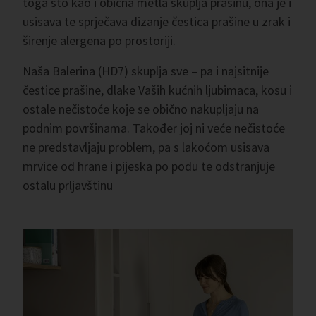
toga što kao i obična metla skuplja prašinu, ona je i
usisava te sprječava dizanje čestica prašine u zrak i
širenje alergena po prostoriji.
Naša Balerina (HD7) skuplja sve – pa i najsitnije
čestice prašine, dlake Vaših kućnih ljubimaca, kosu i
ostale nečistoće koje se obično nakupljaju na
podnim površinama. Također joj ni veće nečistoće
ne predstavljaju problem, pa s lakoćom usisava
mrvice od hrane i pijeska po podu te odstranjuje
ostalu prljavštinu