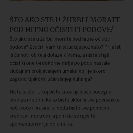
ŠTO AKO STE U ŽURBI I MORATE
POD HITNO OČISTITI PODOVE?
Što ako ste u žurbi i morate pod hitno očistiti
podove? Zvuči li Vam ta situacija poznato? Prijatelji
ili članovi obitelji dolaze k Vama, a niste stigli
očistiti one tvrdokorne mrlje po podu nastale
slučajnim prolijevanjem umaka koji je skoro
zagorio tijekom jučerašnjeg kuhanja?
Ništa lakše! U toj biste situaciji inače posegnuli
prvo za metlom kako biste uklonili sve površinske
nečistoće i prašinu, a onda biste sve ponovno
prebrisali mokrom krpom da se riješite i
spomenutih mrlja od umaka.