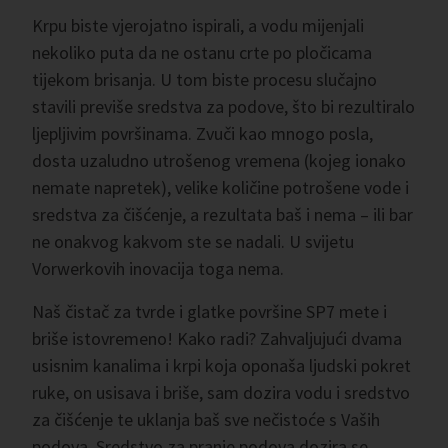
Krpu biste vjerojatno ispirali, a vodu mijenjali
nekoliko puta da ne ostanu crte po pločicama
tijekom brisanja. U tom biste procesu slučajno
stavili previše sredstva za podove, što bi rezultiralo
ljepljivim površinama. Zvuči kao mnogo posla,
dosta uzaludno utrošenog vremena (kojeg ionako
nemate napretek), velike količine potrošene vode i
sredstva za čišćenje, a rezultata baš i nema – ili bar
ne onakvog kakvom ste se nadali. U svijetu
Vorwerkovih inovacija toga nema.
Naš čistač za tvrde i glatke površine SP7 mete i
briše istovremeno! Kako radi? Zahvaljujući dvama
usisnim kanalima i krpi koja oponaša ljudski pokret
ruke, on usisava i briše, sam dozira vodu i sredstvo
za čišćenje te uklanja baš sve nečistoće s Vaših
podova. Sredstvo za pranje podova dozira se