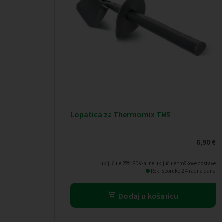
Lopatica za Thermomix TM5
6,90
€
uključuje 25% PDV-a, ne uključuje troškove dostave
Rok isporuke 2-4 radna dana
Dodaj u košaricu