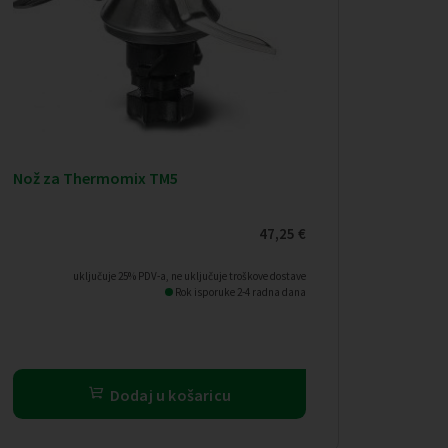
Nož za Thermomix TM5
47,25
€
uključuje 25% PDV-a, ne uključuje troškove dostave
Rok isporuke 2-4 radna dana
Dodaj u košaricu