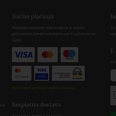
Načini plaćanja
J
Plaćanje naručene robe moguće je izvršiti
Za 
gotovinom, kreditnom karticom ili uplatom na
uvj
IBAN.
E
Pri
Opći uvjeti prodaje i načini plaćanja
Besplatna dostava
nje
Besplatna dostava za kupnju