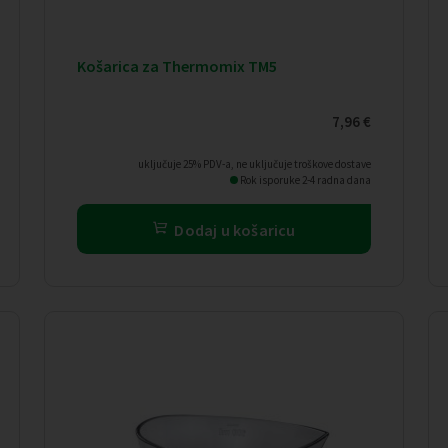
Košarica za Thermomix TM5
7,96
€
uključuje 25% PDV-a, ne uključuje troškove dostave
Rok isporuke 2-4 radna dana
Dodaj u košaricu