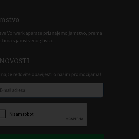
amstvo
sve Vorwerk aparate priznajemo jamstvo, prema
etima s jamstvenog lista.
-NOVOSTI
majte redovite obavijesti o našim promocijama!