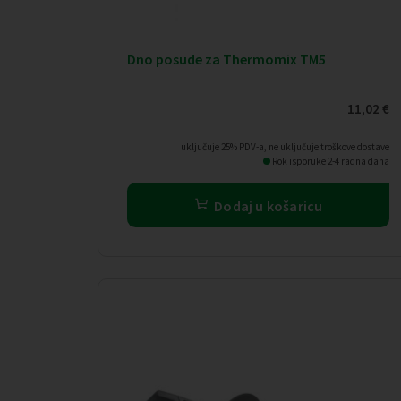
Dno posude za Thermomix TM5
11,02
€
uključuje 25% PDV-a, ne uključuje troškove dostave
Rok isporuke 2-4 radna dana
Dodaj u košaricu