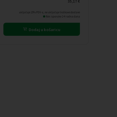
35,17
€
uključuje 25% PDV-a, ne uključuje troškove dostave
Rok isporuke 2-4 radna dana
Dodaj u košaricu