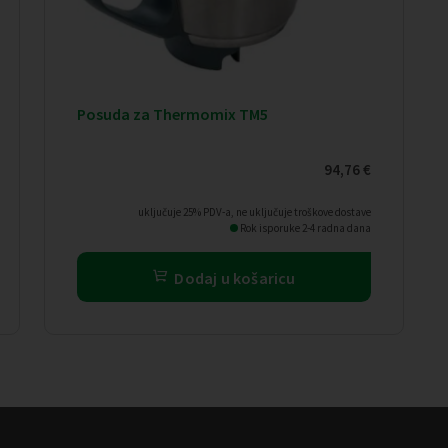
Posuda za Thermomix TM5
94,76
€
uključuje 25% PDV-a, ne uključuje troškove dostave
Rok isporuke 2-4 radna dana
Dodaj u košaricu