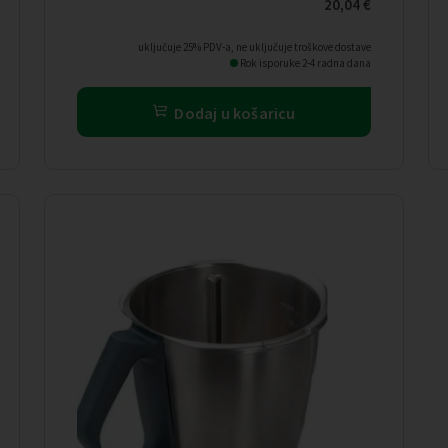
20,04
€
uključuje 25% PDV-a, ne uključuje troškove dostave
Rok isporuke 2-4 radna dana
Dodaj u košaricu