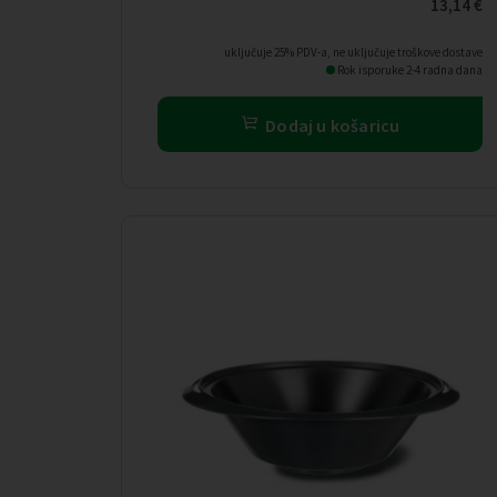
13,14
€
uključuje 25% PDV-a, ne uključuje troškove dostave
Rok isporuke 2-4 radna dana
Dodaj u košaricu