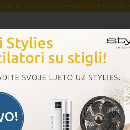
o u ponudi: Stylies Pets i Stylies ventilatori - provjerite ponudu ov
rnad
Pridruži nam se
Dogovori prezentaciju