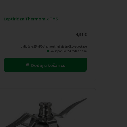
Leptirić za Thermomix TM5
4,91
€
uključuje 25% PDV-a, ne uključuje troškove dostave
Rok isporuke 2-4 radna dana
Dodaj u košaricu