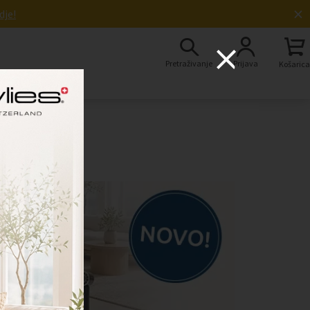
×
dje!
Pretraživanje
Prijava
Košarica