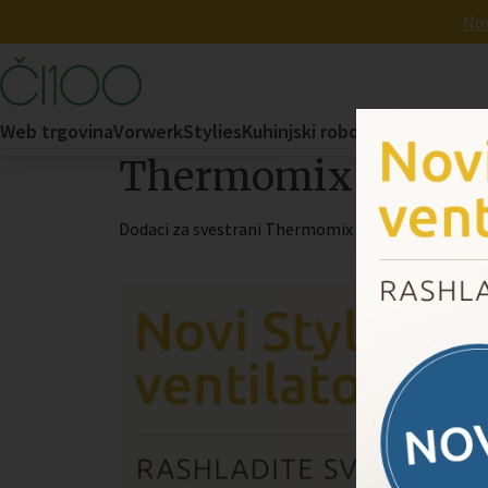
Nov
E-
mail
*
Domov
/
Thermomix
Web trgovina
Vorwerk
Stylies
Kuhinjski robot
FoodCycler
Pa
Thermomix
Dodaci za svestrani Thermomix uređaj