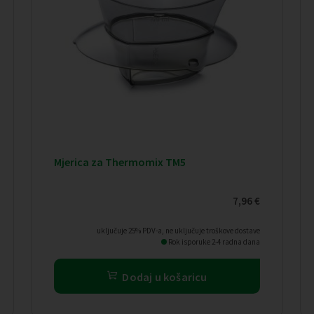
Mjerica za Thermomix TM5
7,96
€
uključuje 25% PDV-a, ne uključuje troškove dostave
Rok isporuke 2-4 radna dana
Dodaj u košaricu