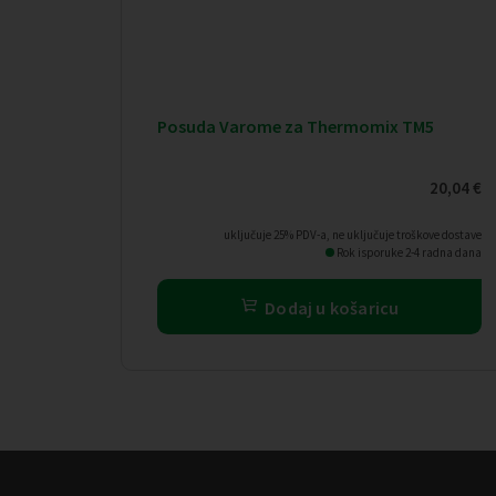
Posuda Varome za Thermomix TM5
20,04
€
uključuje 25% PDV-a, ne uključuje troškove dostave
Rok isporuke 2-4 radna dana
Dodaj u košaricu