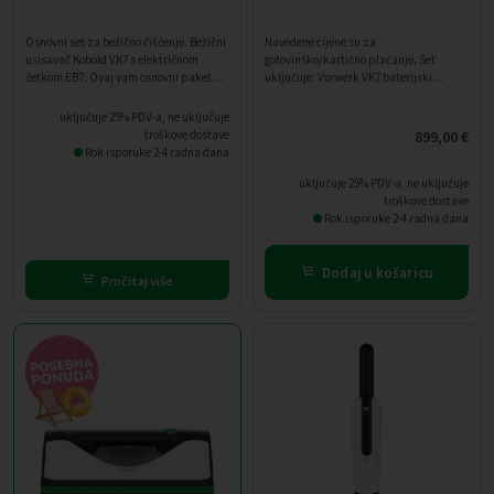
Osnovni set za bežično čišćenje. Bežični
Navedene cijene su za
usisavač Kobold VK7 s električnom
gotovinsko/kartično plaćanje. Set
četkom EB7. Ovaj vam osnovni paket
uključuje: Vorwerk VK7 baterijski
pruža moderno iskustvo usisavanja s
usisavač s HD7 električnom četkom
više snage, dužim trajanjem baterije i
Punjač za Bateriju Paket vrećica za VK7
uključuje 25% PDV-a, ne uključuje
većom slobodom kretanja.
Dovina mirisi Kupnjom kul seta na
troškove dostave
899,00
€
webshopu ostvarujete poklon Za
Rok isporuke 2-4 radna dana
narudžbe od 899 € do 1.999 € dobivate
VC100 bijeli usisavač, a za narudžbe
uključuje 25% PDV-a, ne uključuje
iznad 1.999 € gratis bateriju.
troškove dostave
Rok isporuke 2-4 radna dana
Dodaj u košaricu
Pročitaj više