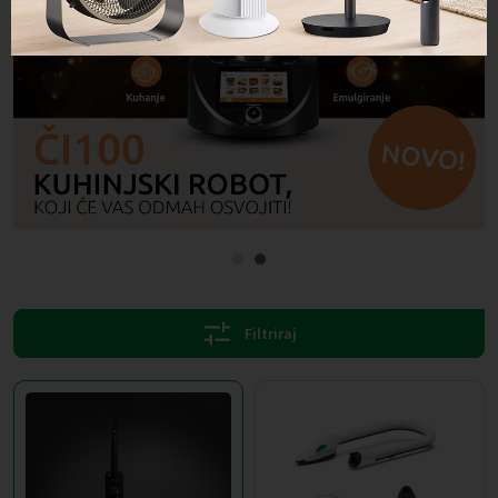
1
2
Filtriraj