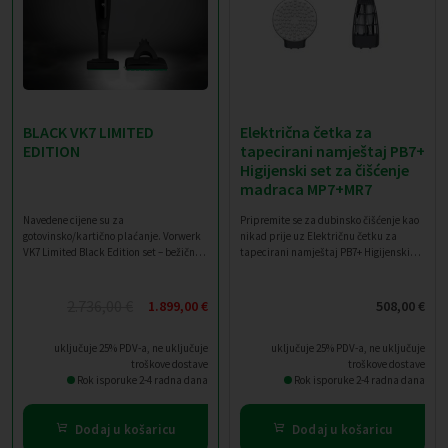
BLACK VK7 LIMITED
Električna četka za
EDITION
tapecirani namještaj PB7+
Higijenski set za čišćenje
madraca MP7+MR7
Navedene cijene su za
Pripremite se za dubinsko čišćenje kao
gotovinsko/kartično plaćanje. Vorwerk
nikad prije uz Električnu četku za
VK7 Limited Black Edition set – bežični
tapecirani namještaj PB7+ Higijenski
usisavač, EB7 i SP7 nastavci, gratis
set za čišćenje madraca MP7+MR7.
dodatna baterija, mirisi i vrećice Set
Doživite rezultate profesionalne razine
uključuje: Limited black edition Vorwerk
iz udobnosti vlastitog doma.
2.736,00
€
1.899,00
€
508,00
€
Izvorna
Trenutna
VK7 baterijski usisavač Automatsku
električnu četku EB7 Limited black
cijena
cijena
edition priključak za usisavanje i
uključuje 25% PDV-a, ne uključuje
uključuje 25% PDV-a, ne uključuje
bila
je:
pranje SP7 Limited black edition
troškove dostave
troškove dostave
je:
1.899,00 €.
zajedno sa sredstvom za čišćenje i
Rok isporuke 2-4 radna dana
Rok isporuke 2-4 radna dana
krpama punjač SC7 Paket vrećica za
2.736,00 €.
VK7 Dovina mirisi
Dodaj u košaricu
Dodaj u košaricu