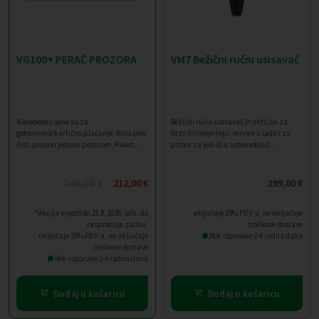
VG100+ PERAČ PROZORA
VM7 Bežični ručni usisavač
Navedene cijene su za
Bežični ručni usisavač Praktičan za
gotovinsko/kartično plaćanje. Kristalno
brzo čišćenje (npr. mrvice u ladici za
čisti prozori jednim potezom. Paket
pribor za jelo ili u automobilu)
uključuje: Aparat za čišćenje prozora
Baterijski usisavač s 2 razine
VG100+ Krpe za VG100 (2 KOM) Tekućina
usisavanja i funkcijom "Boost" snažnog
za pranje prozora VG100 Punjač za
usisavanja Produžna mlaznica za veće
249,00
€
212,00
€
299,00
€
Izvorna
Trenutna
VG100+
područje čišćenja Usisavanje do 20
minuta Praktičan zidni nosač s
cijena
cijena
*Akcija vrijedi do 21.8.2026, odn. do
funkcijom punjenja i USB-C kabel
uključuje 25% PDV-a, ne uključuje
bila
je:
rasprodaje zaliha.
uključeni su uz kupnju VM7 bežičnog
troškove dostave
je:
212,00 €.
uključuje 25% PDV-a, ne uključuje
ručnog usisavača: To osigurava da je
Rok isporuke 2-4 radna dana
troškove dostave
VM7 uvijek napunjen i spreman za
249,00 €.
Rok isporuke 2-4 radna dana
sljedeći zadatak čišćenja.
Dodaj u košaricu
Dodaj u košaricu