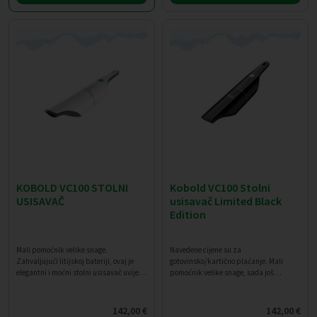
KOBOLD VC100 STOLNI
Kobold VC100 Stolni
USISAVAČ
usisavač Limited Black
Edition
Mali pomoćnik velike snage.
Navedene cijene su za
Zahvaljujući litijskoj bateriji, ovaj je
gotovinsko/kartično plaćanje. Mali
elegantni i moćni stolni usisavač uvijek
pomoćnik velike snage, sada još
spreman za upotrebu.
elegantniji.
142,00
€
142,00
€